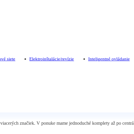
ové siete
Elektroinštalácie/revízie
Inteligentné ovládanie
 viacerých značiek. V ponuke mame jednoduché komplety až po centráln