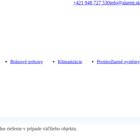
+421 948 727 530
info@alarmi.sk
Bránové pohony
Klimatizácie
Protipožiarné systémy
e riešenie v prípade väčšieho objektu.