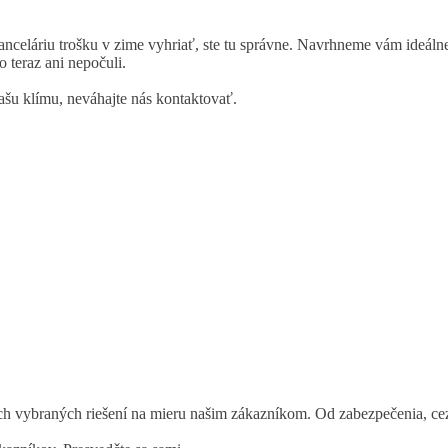
 kanceláriu trošku v zime vyhriať, ste tu správne. Navrhneme vám ideáln
o teraz ani nepočuli.
vašu klímu, neváhajte nás kontaktovať.
 vybraných riešení na mieru našim zákazníkom. Od zabezpečenia, cez el