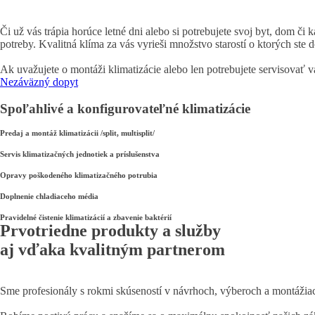
Či už vás trápia horúce letné dni alebo si potrebujete svoj byt, dom či
potreby. Kvalitná klíma za vás vyrieši množstvo starostí o ktorých ste d
Ak uvažujete o montáži klimatizácie alebo len potrebujete servisovať 
Nezáväzný dopyt
Spoľahlivé a konfigurovateľné klimatizácie
Predaj a montáž klimatizácii /split, multisplit/
Servis klimatizačných jednotiek a príslušenstva
Opravy poškodeného klimatizačného potrubia
Doplnenie chladiaceho média
Pravidelné čistenie klimatizácií a zbavenie baktérií
Prvotriedne produkty a služby
aj vďaka kvalitným partnerom
Sme profesionály s rokmi skúseností v návrhoch, výberoch a montážiach