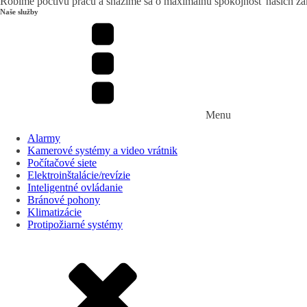
Robíme poctivú prácu a snažíme sa o maximálnu spokojnosť našich zák
Naše služby
Menu
Alarmy
Kamerové systémy a video vrátnik
Počítačové siete
Elektroinštalácie/revízie
Inteligentné ovládanie
Bránové pohony
Klimatizácie
Protipožiarné systémy